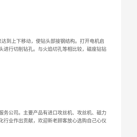
来达到上下移动，使钻头部接钢结构。打开电机启
头进行切削钻孔。与火焰切孔等相比较，磁座钻钻
服务公司。主要产品有
进口攻丝机
、
攻丝机
、
磁力
化行业作出贡献，欢迎新老顾客放心选购自己心仪