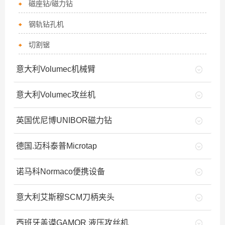
磁座钻/磁力钻
钢轨钻孔机
切割锯
意大利Volumec机械臂
意大利Volumec攻丝机
英国优尼博UNIBOR磁力钻
德国.迈科泰普Microtap
诺马科Normaco便携设备
意大利艾斯穆SCM刀柄夹头
西班牙盖谟GAMOR 液压攻丝机