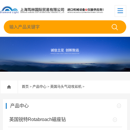
首页
>
产品中心
>
英国马头气动攻丝机
>
产品中心
英国锐特Rotabroach磁座钻