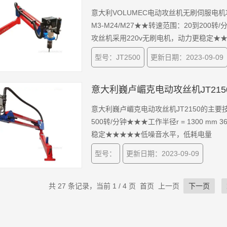
意大利VOLUMEC电动攻丝机无刷伺服电机
M3-M24/M27★★转速范围：20到200转/分钟
攻丝机采用220v无刷电机，动力更稳定★
型号：JT2500
更新日期：2023-09-09
意大利巍卢嵋克电动攻丝机JT215
意大利巍卢嵋克电动攻丝机JT2150的主要技
500转/分钟★★★工作半径r = 1300 mm
稳定★★★★★低噪音水平，低耗电量
型号：
更新日期：2023-09-09
共 27 条记录，当前 1 / 4 页 首页 上一页
下一页