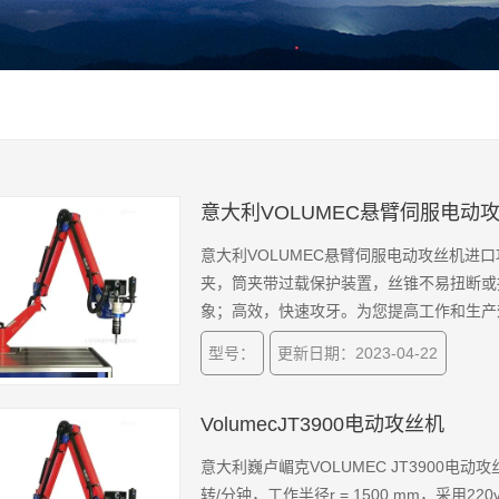
意大利VOLUMEC悬臂伺服电动
意大利VOLUMEC悬臂伺服电动攻丝机进
夹，筒夹带过载保护装置，丝锥不易扭断或
象；高效，快速攻牙。为您提高工作和生产
型号：
更新日期：2023-04-22
VolumecJT3900电动攻丝机
意大利巍卢嵋克VOLUMEC JT3900电动
转/分钟，工作半径r = 1500 mm，采