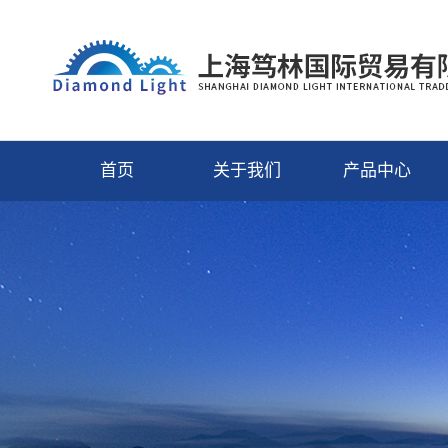
首页
关于我们
产品中心