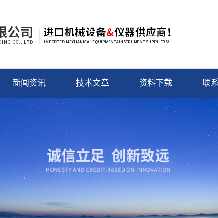
新闻资讯
技术文章
资料下载
联