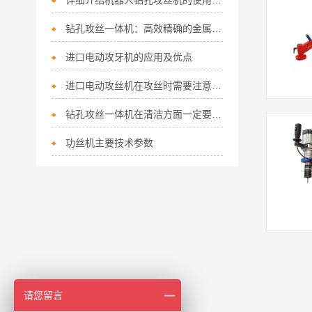
详细介绍机器人钻孔攻丝机的使用指南
钻孔攻丝一体机：高效精确的金属加工利器
进口电动攻牙机的应用及优点
进口电动攻丝机在攻丝时需要注意哪些事项？
钻孔攻丝一体机在清洁方面一定要谨记这三个不用
功丝机主要技术参数
请您留言