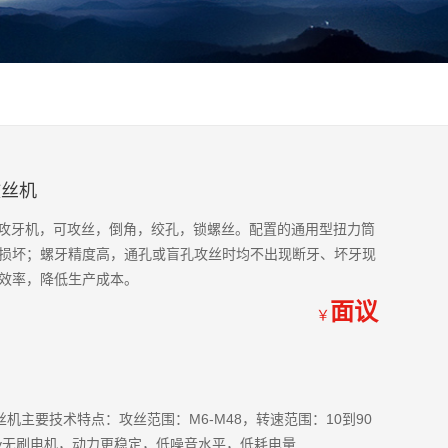
攻丝机
口攻牙机，可攻丝，倒角，绞孔，锁螺丝。配置的通用型扭力筒
损坏；螺牙精度高，通孔或盲孔攻丝时均不出现断牙、坏牙现
效率，降低生产成本。
面议
￥
攻丝机主要技术特点：攻丝范围：M6-M48，转速范围：10到90
用220v无刷电机，动力更稳定，低噪音水平，低耗电量