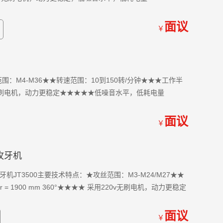
面议
￥
围：M4-M36★★转速范围：10到150转/分钟★★★工作半
用220v无刷电机，动力更稳定★★★★★低噪音水平，低耗电量
面议
￥
动攻牙机
牙机JT3500主要技术特点：★攻丝范围：M3-M24/M27★★
= 1900 mm 360°★★★★ 采用220v无刷电机，动力更稳定
面议
￥