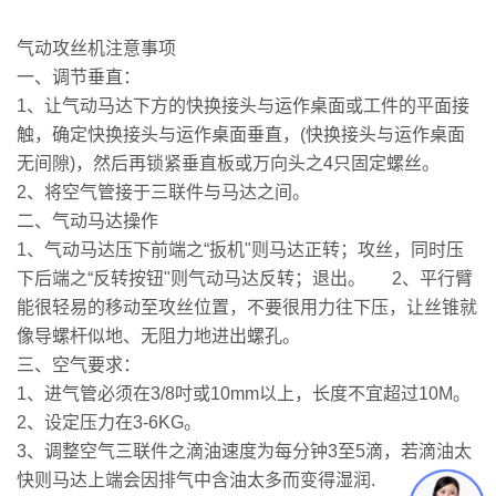
气动攻丝机注意事项
一、调节垂直：
1、让气动马达下方的快换接头与运作桌面或工件的平面接
触，确定快换接头与运作桌面垂直，(快换接头与运作桌面
无间隙)，然后再锁紧垂直板或万向头之4只固定螺丝。
2、将空气管接于三联件与马达之间。
二、气动马达操作
1、气动马达压下前端之“扳机"则马达正转；攻丝，同时压
下后端之“反转按钮"则气动马达反转；退出。 2、平行臂
能很轻易的移动至攻丝位置，不要很用力往下压，让丝锥就
像导螺杆似地、无阻力地进出螺孔。
三、空气要求：
1、进气管必须在3/8吋或10mm以上，长度不宜超过10M。
2、设定压力在3-6KG。
3、调整空气三联件之滴油速度为每分钟3至5滴，若滴油太
快则马达上端会因排气中含油太多而变得湿润.