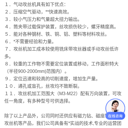
１．气动攻丝机具有如下优点：
２．压缩空气驱动，**快速高效。
３．较小气压力和气量超大扭力输出。
４．筒夹带过载保护装置，丝攻损伤较少，螺牙精度高。
５．能对各种钢材、铁、铜、铝、塑料等材料攻丝。
６．*不需要经验和力量。
７．
攻丝机
加工成本较使用铣床带攻丝器或手动攻丝低许
多。
８．较重的工作物不需要定位装置或移动，工作面积特大
（半径900-2000mm)范围内）。
９．定位迅速和较高的切削速度，增加生产量。
１０．通孔或盲孔，丝攻均不致断裂。
１１．
攻丝机
加工范围大（M3-M22）配有万向装置，可攻
任一角度，有多种型号可供选择。
除了以上产品外，公司同时还供应有磁力钻、磁座钻、电动
攻丝机等产品，我们公司具备有*实战的技术,专业的运营团