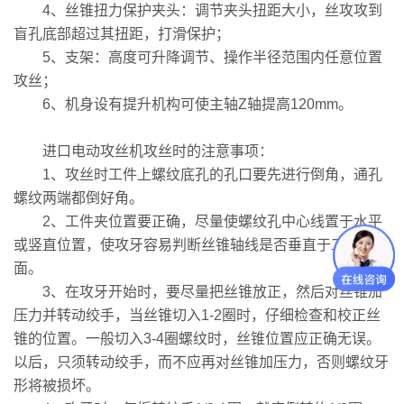
4、丝锥扭力保护夹头：调节夹头扭距大小，丝攻攻到
盲孔底部超过其扭距，打滑保护；
5、支架：高度可升降调节、操作半径范围内任意位置
攻丝；
6、机身设有提升机构可使主轴Z轴提高120mm。
进口电动攻丝机攻丝时的注意事项：
1、攻丝时工件上螺纹底孔的孔口要先进行倒角，通孔
螺纹两端都倒好角。
2、工件夹位置要正确，尽量使螺纹孔中心线置于水平
或竖直位置，使攻牙容易判断丝锥轴线是否垂直于工件的平
面。
3、在攻牙开始时，要尽量把丝锥放正，然后对丝锥加
压力并转动绞手，当丝锥切入1-2圈时，仔细检查和校正丝
锥的位置。一般切入3-4圈螺纹时，丝锥位置应正确无误。
以后，只须转动绞手，而不应再对丝锥加压力，否则螺纹牙
形将被损坏。