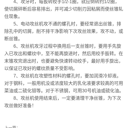
4、攻牙时，每扳转绞手1/2-1圈，就应倒转约1/2圈，
使切屑碎断后容易排出，并可减少切削刃因粘屑而使丝锥轧
住现象。
5、电动攻丝机攻不通的螺孔时，要经常退出丝锥，排
除孔中的切屑，削不排干净影响下次攻丝效果，攻不动，或
断丝锥。
6、攻丝机攻牙过程中换用后一支丝锥时，要用手先旋
入已攻出和螺纹中，至不能再旋进时，然后用绞手扳转。在
末锥攻完退出时，也要避免快速转动绞手，最好用手旋出，
以保证已攻好的螺纹质量不受影响。
7、攻丝机在攻塑性材料的螺孔时，要加润滑冷却液。
对于钢料，一般用机没或浓度较大的乳化液要求较高的可用
菜油或二硫化钼等。对于不锈钢，可用30号机油或硫化油。
8、攻丝机使用结束后，一定要清理干净丝锥，为下次
攻丝做好准备！
上一篇：