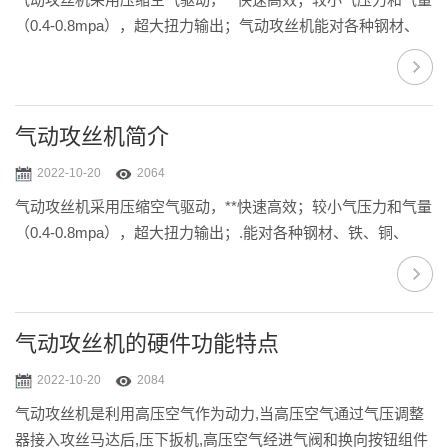
（0.4-0.8mpa），超大扭力输出；气动攻丝机能对各种钢材、
铁、铜、铝、塑料等材料攻丝；筒夹带过载保护装置，丝攻损
伤较少，螺牙精度高；操作简单轻便，*不需要经验和力量；加
工成本较使用CNC加工中心，铣床带攻丝器或手动攻丝低许
多；较重的工作物不需要定位装置或移动，工作面积特大（半
气动攻丝机简介
径100-2100mm范围内）；定位迅速快和较高的切削速度，增加
2022-10-20
2064
生产量；透孔或盲孔，丝攻均不致断裂、垂直、（万向）角度
气动攻丝机采用压缩空气驱动，**快速高效；较小气压力和气量
均能攻丝；加工范围大：...
（0.4-0.8mpa），超大扭力输出；.能对各种钢材、铁、铜、
铝、塑料等材料攻丝；筒夹带过载保护装置，丝攻损伤较少，
螺牙精度高；操作简单轻便，*不需要经验和力量；加工成本较
使用CNC加工中心，铣床带攻丝器或手动攻丝低许多；较重的
工作物不需要定位装置或移动，工作面积特大（半径100-
气动攻丝机的硬件功能特点
2100mm范围内）；定位迅速快和较高的切削速度，增加生产
2022-10-20
2084
量；透孔或盲孔，丝攻均不致断裂、垂直、（万向）角度均能
气动攻丝机是利用高压空气作为动力,当高压空气通过气压调整
攻丝；加工范围大：(M4-...
器接入攻丝马达后,压下扳机,高压空气经进气阀和换向按钮组件