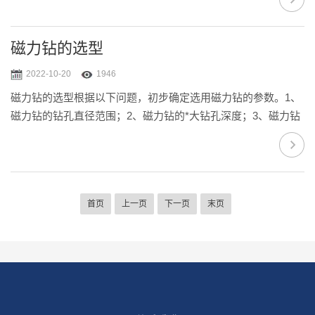
的高效率工具。通电后，磁力钻通过电磁效应产生垂直到磁座
底面数千公斤的磁吸力，使之牢牢吸附在钢板或结构件加工表
面上，起到固定机器的作用，磁吸力越强，磁力钻在工作时的
磁力钻的选型
机身能更加稳定，钻孔的精度也越高。打开电机启动开关，机
2022-10-20
1946
器电机内的转子高速旋转，通过传动齿轮组带动传动轴旋转，
磁力钻的选型根据以下问题，初步确定选用磁力钻的参数。1、
带动钻头回旋，在需要钻孔的部位通过钻头进行切...
磁力钻的钻孔直径范围；2、磁力钻的*大钻孔深度；3、磁力钻
需要钻孔工作的环境要求；4、磁力钻是否需要攻牙、铰孔、倒
角等额外功能。
首页
上一页
下一页
末页