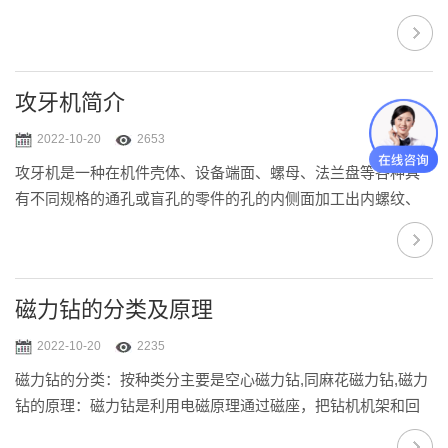
进入马达内部,带动马达转子叶片产生轴向旋转力,转子运/动后经
各齿轮副变速输出*的扭力,带动丝锥进行攻丝作业。气动攻丝机
的硬件功能特点：1.恒力矩64细分驱动器2.进口先进滚动导轨结
构3.高精度步进电机4.适宜各种工作环境5.高精度高频气阀
攻牙机简介
2022-10-20
2653
攻牙机是一种在机件壳体、设备端面、螺母、法兰盘等各种具
有不同规格的通孔或盲孔的零件的孔的内侧面加工出内螺纹、
螺丝或叫牙扣的机械加工设备。攻牙机也叫攻丝机、螺纹攻牙
机、螺纹攻丝机、自动攻牙机等。根据驱动动力种类的不同，
攻牙机可以分为手动攻牙机、气动攻牙机、电动攻牙机和液压
攻牙机等；根据攻牙机主轴数目不同，可分为单轴攻牙机、二
磁力钻的分类及原理
轴攻牙机四轴攻牙机、六轴攻牙机、多轴攻牙机等；根据加工
2022-10-20
2235
零件种类不同，攻牙机又可分为模内攻牙机、攻牙机、热打螺
磁力钻的分类：按种类分主要是空心磁力钻,同麻花磁力钻,磁力
母攻牙机、法兰螺母攻牙机、圆螺母攻牙机、六角螺母...
钻的原理：磁力钻是利用电磁原理通过磁座，把钻机机架和回
旋钻削机构吸附在钢铁工件表面，进行钻削加工的一种可移动