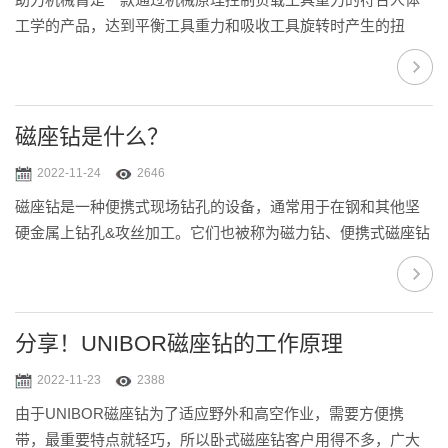
工学的产品，达到平衡工具重力和吸收工具旋转时产生的扭
矩，减缓人工疲劳，降低伤害发生。它们也被称为打磨助力
臂、人体工学臂、重力平衡机械臂、抗扭矩力臂等。意大利巍
卢嵋克Volumec拥有完整的助力机械臂系列，负载范围从1kg到
40kg，我们生产的零重力机械臂被广泛应用于汽车制造，采矿
磁座钻是什么？
业，核电建设，钢结构制造，铸造厂以及卡车和特种车辆制造
2022-11-24
2646
等行业。在选择助力机械臂时，您应该考虑这几点：用途？工
磁座钻是一种便携式现场钻孔的设备，通常用于在钢和其他坚
作半径？负载重量？工件类型？工作环境和...
硬金属上钻孔&攻丝加工。它们也被称为磁力钻、便携式磁座钻
机和便携式钻床，从一站式商店到拥有上千名工人的建筑工
地，随处可见。我们的英国锐特Rotabrach磁座钻客户来自钢结
构、钢铁制造、汽车制造、核电建设、能源、采矿、造船和电
力设施以及铁路、卡车和特种车辆制造市场等行业。在选择磁
分享！UNIBOR磁座钻的工作原理
座钻磁力钻时，您应该始终考虑以下几点：应用；孔径；切割
2022-11-23
2388
深度；钻井速度要求；孔洞数量；工作环境；空间和其他物理
由于UNIBOR磁座钻为了适应野外和高空作业，需要方便携
限制；待钻孔材料的类型。磁力钻还可以包...
带，最重要特点就轻巧，所以卧式磁座钻客户用得不多，广大