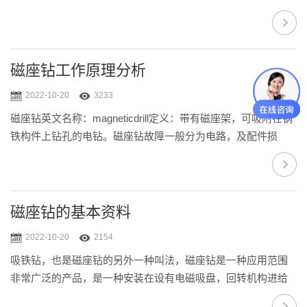
客户购买得最多的还是立式磁座钻，立式磁座钻一般的都十来
公斤，有把手，用户只有抓住把手，提起就可以到野外或者高
空作业，非常方便，这也是它被叫做便携式磁座钻的原因。因
为卧式磁座钻用得很少，所以一般情况说到磁座钻，都是指立
磁座钻工作原理分析
式磁座钻，也就是说立式磁座钻简称为磁座钻。目前，
2022-10-20
3233
UNIBOR磁座钻适用于钢结构，船舶制造，装备制造，设备安
磁座钻英文名称：magneticdrill定义：带有磁座架，可吸附在钢
装，桥梁工程，风力发电，钻油台，电力施工，铁路制...
铁构件上钻孔的电钻。磁座钻故障一般分为电路，及配件损
坏，两种，一般更换磁力钻配件即可，线路板，转子等。磁座
钻工作原理：首先在通电情况下，开启磁座开关通过电磁效应
发生上千公斤的磁力,使之能够吸附在钢板及结构件上,起到固定
设备的作用,当开启设备开关设备转子部分高速旋转再通过传动
磁座钻的基本资料
齿轮组带动传动轴旋钻带动钻头运动,在需要钻孔的部位通过钻
2022-10-20
2154
头进行切削钻孔,跟其火焰切孔相比钻出来的孔精度高,属于物理
吸铁钻，也是磁座钻的另外一种叫法，磁座钻是一种应用范围
切削,不会发生化学反应...
非常广泛的产品，是一种安装在设有电磁吸盘，回转机构进给
装置的机架上，使用时由电磁吸盘将整机吸附在钢铁的水平