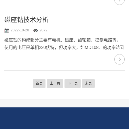
面，侧面，顶面或曲面(须在电磁铁和曲面间加垫块)上钻孔的电
钻。它与一般电钻相比，能减轻劳动强度，提高钻孔精度，尤
其适用于大型部件和高空钻空。磁座钻是怎么样实现运作过程
磁座钻技术分析
的呢，我们能够看下它的具体运作原理：由于磁座钻底部的电
2022-10-20
2072
磁铁，通电后产生磁性，能够直接吸附在大型钢结构件上边，
磁座钻的构成部分主要有电机、磁座、齿轮箱、控制电路等，
方便大部件大钻孔，从而让大部件需要大钻孔的时候...
使用的电压是单相220伏特，但功率大，如MD108、的功率达到
1800W，*少的MD38都有1150W。而重量，相对于其它同功率
的磁座钻来说，是比较轻的，这台TAP30只有19公斤。在调速
方面MD50,MD58，MD108,MDS30-100是用档位调速，磁座钻
都采用两档的无级调速，无级调速的好处在于不用停机就可以
首页
上一页
下一页
末页
改变转速。I档是低速档，II档是高速档，其I档的转速是60－140
转/分，II档的转速是200－470转/分，...