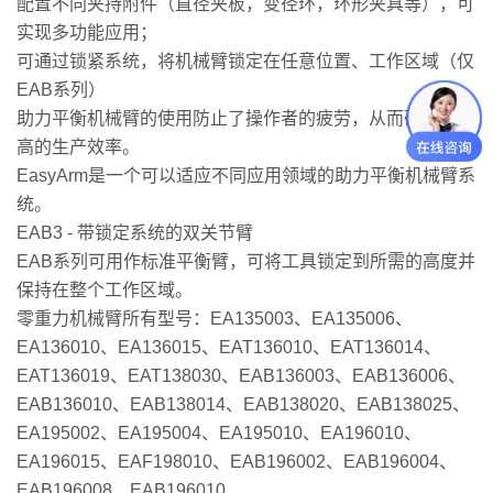
配置不同夹持附件（直径夹板，变径环，环形夹具等），可
实现多功能应用；
可通过锁紧系统，将机械臂锁定在任意位置、工作区域（仅
EAB系列）
助力平衡机械臂的使用防止了操作者的疲劳，从而确保了更
高的生产效率。
EasyArm是一个可以适应不同应用领域的助力平衡机械臂系
统。
EAB3 - 带锁定系统的双关节臂
EAB系列可用作标准平衡臂，可将工具锁定到所需的高度并
保持在整个工作区域。
零重力机械臂所有型号：EA135003、EA135006、
EA136010、EA136015、EAT136010、EAT136014、
EAT136019、EAT138030、EAB136003、EAB136006、
EAB136010、EAB138014、EAB138020、EAB138025、
EA195002、EA195004、EA195010、EA196010、
EA196015、EAF198010、EAB196002、EAB196004、
EAB196008、EAB196010、