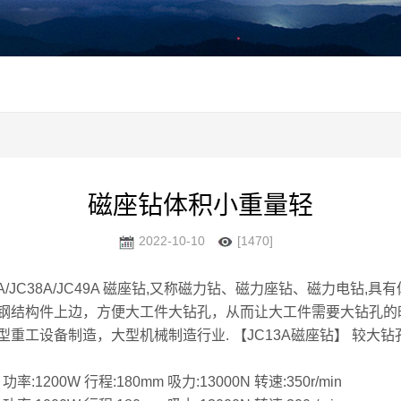
磁座钻体积小重量轻
2022-10-10
[1470]
28A/JC32A/JC38A/JC49A 磁座钻,又称磁力钻、磁力座钻、
钢结构件上边，方便大工件大钻孔，从而让大工件需要大钻孔的
制造，大型机械制造行业. 【JC13A磁座钻】 较大钻孔直径:13m
:1200W 行程:180mm 吸力:13000N 转速:350r/min