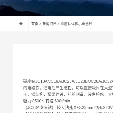
首页
>
新闻资讯
> 磁座钻体积小重量轻
磁座钻JC13A/JC19A/JC23A/JC23B/JC
的电磁铁，通电后产生磁性，可以直接吸附在大型
于，钢结构，桥梁建设，船舶制造，设备检修，大型重工设备
吸力:8500N 转速:600r/min
【JC23A磁座钻】 较大钻孔直径:23mm 电压:220V 功率