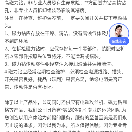
高磁力钻，非专业人员恐有生命危险；**方面磁力钻高精钻
孔，非专业人员拆卸组装恐影响其精度。
注意：在检查、维护保养前，一定要关闭开关并拔下电源插
头。
1、磁力钻应存放在干燥、清洁、没有腐蚀气体及儿童接触
不到的环境
2、在拆检磁力钻时，应保存好每一个零部件，装配时应将
所以零部件按原先位置将好，不能遗漏或错装。
3、磁力钻传动零件要经常注入接润滑油并保持清洁。
4,磁力钻应经常定期检查维护，必须检查电源线路、插头、
开关是否良好，耗品（碳刷）是否充足，绝缘电阻是否正
常，传动件是否有损坏。
除了以上产品外，公司同时还供应有电动攻丝机、磁力钻规
格等产品，我们公司具备有*实战的技术,专业的运营团队,为
您创造以用户体验为前提的服务，服务的至善至美是我们永
无止境的追求。因为以民为本，所以值得信赖；因为专业专