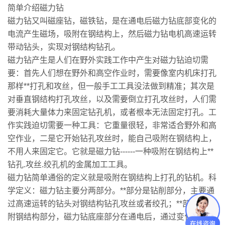
简单介绍磁力钻
磁力钻又叫磁座钻，磁铁钻，是在通电后磁力钻底部变化的
电流产生磁场，吸附在钢结构上，然后磁力钻电机高速运转
带动钻头，实现对钢结构钻孔。
磁力钻产生是人们在野外实践工作中产生对磁力钻迫切需
要：首先人们想在野外和高空作业时，需要像室内机床打孔
那样**打孔和攻丝，但一般手工工具没法做到精准；其次是
对垂直钢结构打孔攻丝，以及需要倒立打孔攻丝时，人们需
要消耗大量体力来固定钻孔机，或者根本无法固定打孔。工
作实践迫切需要一种工具：它重量很轻，非常适合野外和高
空作业，二是它开始钻孔攻丝时，能自己吸附在钢结构上，
不用人来固定它。它就是磁力钻------一种吸附在钢结构上**
钻孔.攻丝.绞孔机的金属加工工具。
磁力钻简单通俗的定义就是吸附在钢结构上打孔的钻机。科
学定义：磁力钻主要分两部分。**部分是钻削部分，主要通
过高速运转的钻头对钢结构钻孔攻丝或者绞孔；**部分是吸
附钢结构部分，磁力钻底座部分在通电后，通过变化的电流