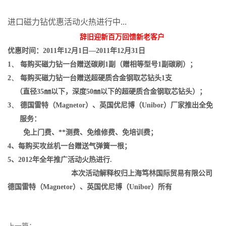
进口磁力钻优惠活动火热进行中...
辞旧迎新百万回馈新老客户
优惠时间：
2011
年
12
月
1
日—
2011
年
12
月
31
日
1、
每购买磁力钻一台赠送碳刷
1
副（赠相等型号
1
副碳刷）；
2、
每购买磁力钻一台赠送超硬质合金钢取芯钻头
1
支
（直径
35
㎜以下，深度
50
㎜以下的超硬质合金钢取芯钻头）；
3、
德国雷特（
Magnetor
）、英国优尼博（
Unibor
）厂家推出全免
服务：
免上门费、**测费、免维修费、免培训费；
4
、每购买攻丝机一台赠送气弹簧一根；
5
、
2012
年全年推广活动火热进行
.
本次活动解释权归上海笃林国际贸易有限公司
德国雷特（
Magnetor
）、英国优尼博（
Unibor
）所有