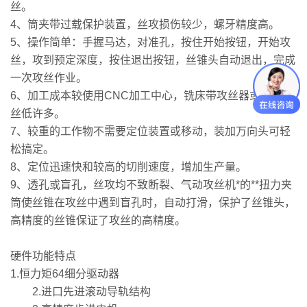
丝。
4、筒夹带过载保护装置，丝攻损伤较少，螺牙精度高。
5、操作简单：手握马达，对准孔，按住开始按钮，开始攻
丝，攻到预定深度，按住退出按钮，丝锥头自动退出，完成
一次攻丝作业。
6、加工成本较使用CNC加工中心，铣床带攻丝器或手动攻
丝低许多。
7、较重的工作物不需要定位装置或移动，装加万向头可轻
松搞定。
8、定位迅速快和较高的切削速度，增加生产量。
9、透孔或盲孔，丝攻均不致断裂、气动攻丝机*的**扭力夹
筒使丝锥在攻丝中遇到盲孔时，自动打滑，保护了丝锥头，
高精度的丝锥保证了攻丝的高精度。
硬件功能特点
1.恒力矩64细分驱动器
2.进口先进滚动导轨结构