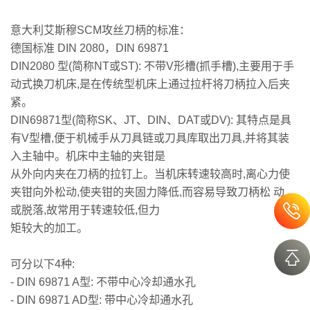
意大利艾斯穆SCM攻丝刀柄的标准：
德国标准 DIN 2080，DIN 69871
DIN2080 型(简称NT或ST): 不带V形槽(抓手槽),主要用于手
动式换刀机床,是在传统型机床上通过拉杆将刀柄拉入后夹
紧。
DIN69871型(简称SK、JT、DIN、DAT或DV): 其特点是具
有V型槽,便于机械手从刀具链或刀具库取出刀具,并将其装
入主轴中。机床中主轴的夹钳是
从外向内夹在刀柄的拉钉上。当机床转速较高时,离心力使
夹钳向外松动,使夹钳的夹固力降低,而容易导致刀柄松 动
或脱落,故常用于转速较低,但力
矩较大的加工。
可分以下4种:
- DIN 69871 A型: 不带中心冷却通水孔
- DIN 69871 AD型: 带中心冷却通水孔