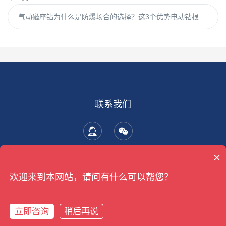
气动磁座钻为什么是防爆场合的选择？这3个优势电动钻根本比不了！
联系我们
×
欢迎来到本网站，请问有什么可以帮您？
©2026 上海笃林国际贸易有限公司 版权所有
备案号：沪ICP备
07017369号-4
站点地图
管理登录
技术支持：
机床商务网
立即咨询
稍后再说
沪公网安备 31011502019861号
在线咨询
拨打电话