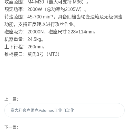
‌攻丝范围‌：‌M4-M30‌（最大可支持 M36）。
‌额定功率‌：‌2000W‌（总功率约2105W）。
‌转速范围‌：‌45-700 min⁻¹‌，具备四档齿轮变速箱及无级调速
功能，支持正反转以进行攻丝作业。
‌磁座吸力‌：‌20000N‌，磁座尺寸 228×114mm。
‌机器重量‌：‌24.5kg‌。
‌上下行程‌：‌260mm‌。
‌锥柄接口‌：莫氏3号（MT3）
上一篇：
意大利巍卢嵋克Volumec工业自动化
下一篇：