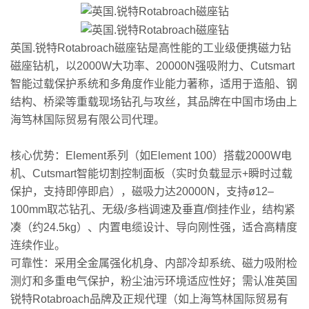
英国.锐特Rotabroach磁座钻是高性能的工业级便携磁力钻
磁座钻机，以2000W大功率、20000N强吸附力、Cutsmart
智能过载保护系统和多角度作业能力著称，适用于造船、钢
结构、桥梁等重载现场钻孔与攻丝，其品牌在中国市场由上
海笃林国际贸易有限公司代理。‌
‌核心优势‌：Element系列（如Element 100）搭载‌2000W电
机‌、‌Cutsmart智能切割控制面板‌（实时负载显示+瞬时过载
保护，支持即停即启），磁吸力达‌20000N‌，支持‌ø12–
100mm取芯钻孔‌、‌无级/多档调速‌及‌垂直/倒挂作业‌，结构紧
凑（约24.5kg）、内置电缆设计、导向刚性强，适合高精度
连续作业。
‌可靠性‌：采用全金属强化机身、内部冷却系统、磁力吸附检
测灯和多重电气保护，粉尘油污环境适应性好；需认准英国
锐特Rotabroach品牌及正规代理（如上海笃林国际贸易有