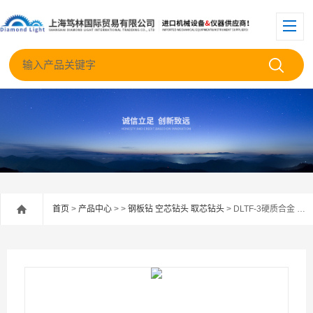
首页
>
产品中心
> >
钢板钻 空芯钻头 取芯钻头
> DLTF-3硬质合金 四孔柄空芯钻头