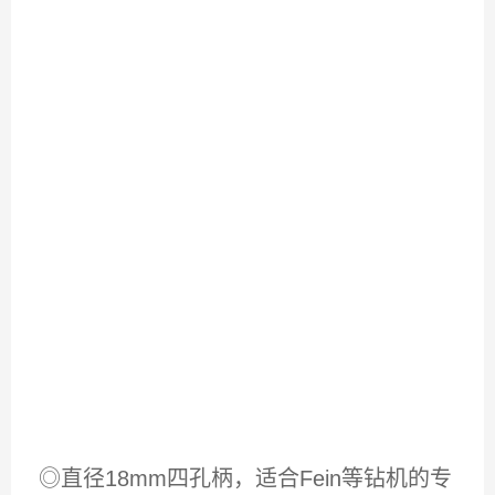
◎
直径
18mm
四孔柄，适合
Fein
等钻机的专