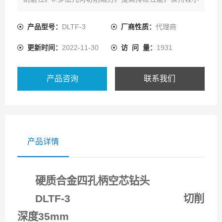
的切削阻力。4.除常用的直角柄外，备有多种柄型，适合
多种钻机，钻床配用。5.规格从直径12mm到150mm，切
产品型号：
DLTF-3
厂商性质：
代理商
削深度有35mm、50mm、75mm、100mm系列。6.可定
更新时间：
2022-11-30
访 问 量：
1931
制直径150mm到200mm，
产品咨询
联系我们
产品详情
硬质合金四孔柄空芯钻头
DLTF-3
切削
深度35mm