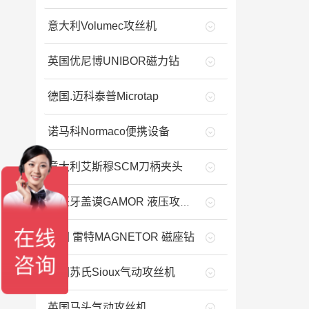
意大利Volumec攻丝机
英国优尼博UNIBOR磁力钻
德国.迈科泰普Microtap
诺马科Normaco便携设备
意大利艾斯穆SCM刀柄夹头
西班牙盖谟GAMOR 液压攻丝机
德国 雷特MAGNETOR 磁座钻
美国苏氏Sioux气动攻丝机
英国马头气动攻丝机