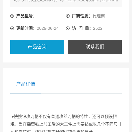
定经过测试的扭力。扭力保护丝锥在进行比较困难的工作
时不会断裂，如攻盲孔，小孔，坚硬或粘性大的材料，丝
产品型号：
厂商性质：
代理商
锥磨损严重。
更新时间：
2025-06-24
访 问 量：
2522
产品咨询
联系我们
产品详情
●快换钻攻刀柄不仅有普通攻丝刀柄的特性，还可以预设扭
矩。当在摇臂钻上加工后的大工件上需要钻或攻几个不同尺寸
孔和螺纹时，快换钻攻刀柄的优势会更加显著。