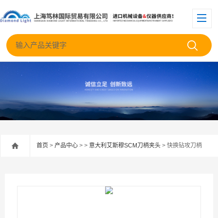
首页
>
产品中心
> >
意大利艾斯穆SCM刀柄夹头
> 快换钻攻刀柄