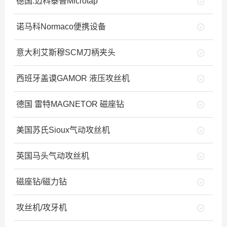
德国.迈科泰普Microtap
诺马科Normaco便携设备
意大利艾斯穆SCM刀柄夹头
西班牙盖谟GAMOR 液压攻丝机
德国 雷特MAGNETOR 磁座钻
美国苏氏Sioux气动攻丝机
英国马头气动攻丝机
磁座钻/磁力钻
攻丝机/攻牙机