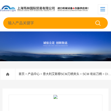
首页
>
产品中心
>
意大利艾斯穆SCM刀柄夹头
>
SCM 攻丝刀柄
> DIN 2080快换钻攻刀柄