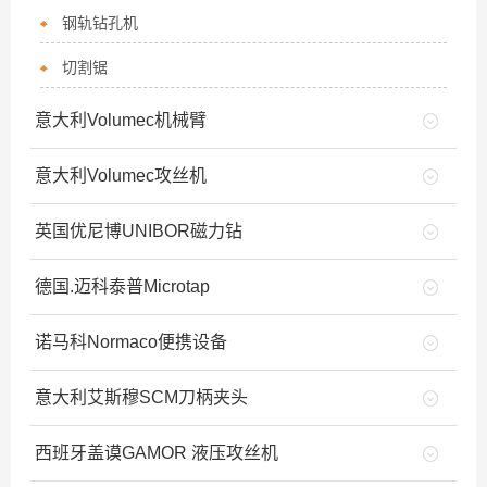
钢轨钻孔机
切割锯
意大利Volumec机械臂
意大利Volumec攻丝机
英国优尼博UNIBOR磁力钻
德国.迈科泰普Microtap
诺马科Normaco便携设备
意大利艾斯穆SCM刀柄夹头
西班牙盖谟GAMOR 液压攻丝机