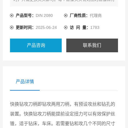
定经过测试的扭力。扭力保护丝锥在进行比较困难的工作
时不会断裂，如攻盲孔，小孔，坚硬或粘性大的材料，丝
产品型号：
DIN 2080
厂商性质：
代理商
锥磨损严重。
更新时间：
2025-06-24
访 问 量：
1783
产品咨询
联系我们
产品详情
快换钻攻刀柄即钻攻两用刀柄，有预设攻丝和钻孔的
装置。快换钻攻刀柄能提前设定扭力可以有效保护丝
锥，适于钻床，车床。若需要钻和攻几个不同的尺寸