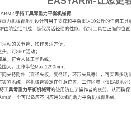
EASYARM-让您
ARM 4
手持工具零重力平衡机械臂
4零重力机械臂系列设计可用于支撑和平衡重达10公斤的任何工具
构*由航空铝制成，确保灵活轻便的性能，保持工具在正确的位
可活动的关节臂，操作灵活方便；
头，可360°活动；
简单，符合人体工学系统；
围大，工作半径Max.1290mm；
不同夹持附件（直径夹板，变径环，环形夹具等），可实现多功
过锁紧系统，将机械臂锁定在任意位置、工作区域（仅EAB系列
持工具零重力平衡机械臂
的使用防止了操作者的疲劳，从而确保
syArm是一个可以适应不同应用领域的助力平衡机械臂系统。