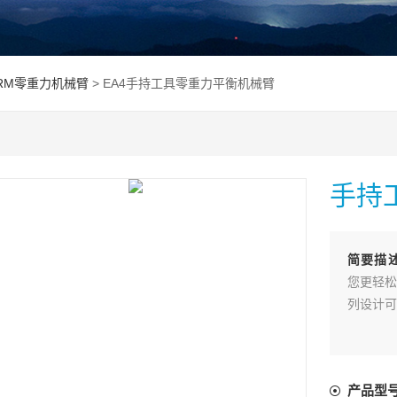
ARM零重力机械臂
> EA4手持工具零重力平衡机械臂
手持
简要描
您更轻松
列设计可
产品型