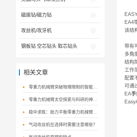
EASY
磁座钻/磁力钻
EA
该结
攻丝机/攻牙机
钢板钻 空芯钻头 取芯钻头
带有
多角度
结构
工作范
相关文章
配置
可通
零重力机械臂突破物理限制的智能助力革命
EA
手
零重力机械臂太空探索与科研的神奇助手
Ea
稳中求胜：助力平衡零重力机械臂的精准操作
气动攻丝机在选择时需要注意哪些？