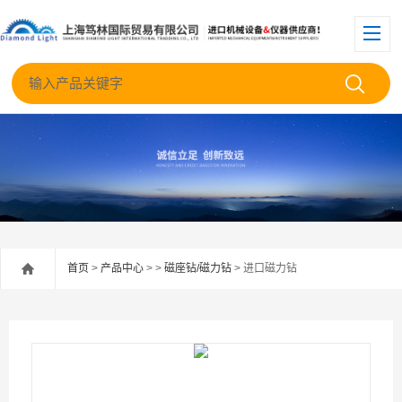
首页
>
产品中心
> >
磁座钻/磁力钻
> 进口磁力钻