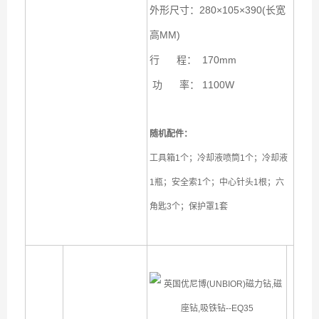
外形尺寸：280×105×390(长宽
高MM)
行 程： 170mm
功 率： 1100W
随机配件：
工具箱1个；冷却液喷筒1个；冷却液
1瓶；安全索1个；中心针头1根；六
角匙3个；保护罩1套