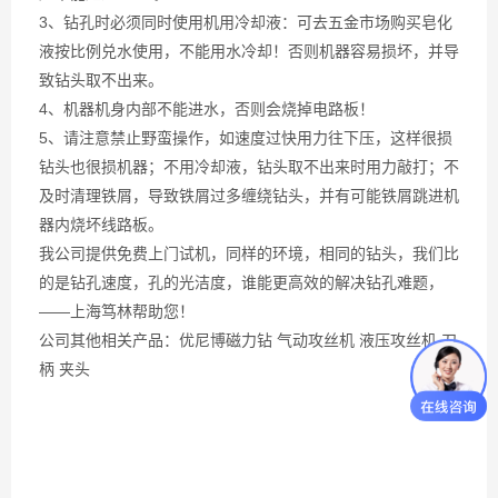
3、钻孔时必须同时使用机用冷却液：可去五金市场购买皂化
液按比例兑水使用，不能用水冷却！否则机器容易损坏，并导
致钻头取不出来。
4、机器机身内部不能进水，否则会烧掉电路板！
5、请注意禁止野蛮操作，如速度过快用力往下压，这样很损
钻头也很损机器；不用冷却液，钻头取不出来时用力敲打；不
及时清理铁屑，导致铁屑过多缠绕钻头，并有可能铁屑跳进机
器内烧坏线路板。
我公司提供免费上门试机，同样的环境，相同的钻头，我们比
的是钻孔速度，孔的光洁度，谁能更高效的解决钻孔难题，
——上海笃林帮助您！
公司其他相关产品：优尼博磁力钻 气动攻丝机 液压攻丝机 刀
柄 夹头