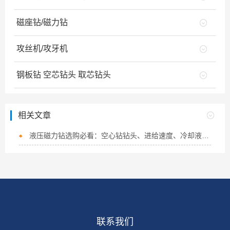
磁座钻/磁力钻
攻丝机/攻牙机
钢板钻 空芯钻头 取芯钻头
相关文章
液压磁力钻选购必看：空心钻钻头、进给速度、冷却液这3个参数选错全白干！
联系我们