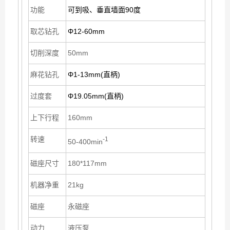
功能
可到吸、垂直墙面
90
度
取芯钻孔
Φ12-60mm
切削深度
50mm
麻花钻孔
Φ1-13mm(
直柄
)
过度套
Φ19.05mm(
直柄
)
上下行程
160mm
转速
-1
50-400min
磁座尺寸
180*117mm
机器净重
21kg
磁座
永磁座
动力
液压泵