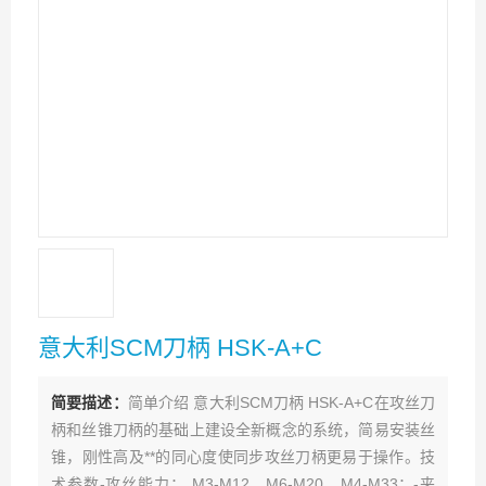
意大利SCM刀柄 HSK-A+C
简要描述：
简单介绍 意大利SCM刀柄 HSK-A+C在攻丝刀
柄和丝锥刀柄的基础上建设全新概念的系统，简易安装丝
锥，刚性高及**的同心度使同步攻丝刀柄更易于操作。技
术参数-攻丝能力： M3-M12，M6-M20，M4-M33；-夹