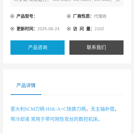
持精度0.003mm；-与传统机床相比有效地延长工具使用
寿命；-快换丝锥及筒夹；
产品型号：
厂商性质：
代理商
更新时间：
2025-06-24
访 问 量：
2102
产品咨询
联系我们
产品详情
意大利SCM刀柄 HSK-A+C快换刀柄
，
无主轴补偿
，
带冷却液
常用于带可刚性攻丝的数控机床。