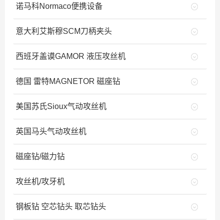
诺马科Normaco便携设备
意大利艾斯穆SCM刀柄夹头
西班牙盖谟GAMOR 液压攻丝机
德国 雷特MAGNETOR 磁座钻
美国苏氏Sioux气动攻丝机
英国马头气动攻丝机
磁座钻/磁力钻
攻丝机/攻牙机
钢板钻 空芯钻头 取芯钻头