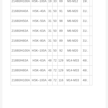
21480/H100A
HSK–100A
19
33
69
M3-M12
19/..
21680/H40A
HSK–40A
31
50
91
M6-M20
31/..
21680/H50A
HSK–50A
31
50
98
M6-M20
31/..
21680/H63A
HSK–63A
31
50
89
M6-M20
31/..
21680/H80A
HSK–80A
31
50
89
M6-M20
31/..
21680/H100A
HSK–100A
31
50
92
M6-M20
31/..
21880/H63A
HSK–63A
48
72
129
M14-M33
48/..
21880/H80A
HSK–80A
48
72
129
M14-M33
48/..
21880/H100A
HSK–100A
48
72
116
M14-M33
48/..