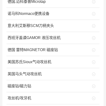
德国.迈科泰普Microtap
诺马科Normaco便携设备
意大利艾斯穆SCM刀柄夹头
西班牙盖谟GAMOR 液压攻丝机
德国 雷特MAGNETOR 磁座钻
美国苏氏Sioux气动攻丝机
英国马头气动攻丝机
磁座钻/磁力钻
攻丝机/攻牙机