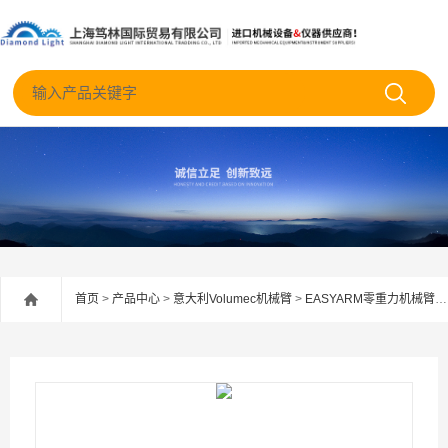
首页
>
产品中心
>
意大利Volumec机械臂
>
EASYARM零重力机械臂
>