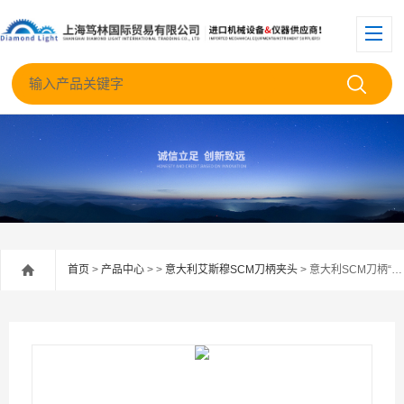
首页
>
产品中心
> >
意大利艾斯穆SCM刀柄夹头
> 意大利SCM刀柄“syncrolize”系列 DIN 1835 B+E