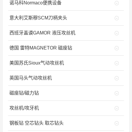
诺马科Normaco便携设备
意大利艾斯穆SCM刀柄夹头
西班牙盖谟GAMOR 液压攻丝机
德国 雷特MAGNETOR 磁座钻
美国苏氏Sioux气动攻丝机
英国马头气动攻丝机
磁座钻/磁力钻
攻丝机/攻牙机
钢板钻 空芯钻头 取芯钻头