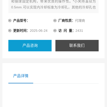
和钢球固定机构，带来优良的操作性。*小夹持直径为
0.5mm.可以实现内冷却标准为冷却孔，其他的冷却孔也
方式可以对应。对刀简单，刀具无移位。加压圈产生的*
的夹持力会*加紧夹口，牢固的固定住刀具。使用新型的
产品型号：
厂商性质：
代理商
联结方法，使得刚性大幅度上升，适合于......
更新时间：
2025-06-24
访 问 量：
2431
产品咨询
联系我们
产品详情