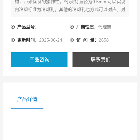
构，带来优良的操作性。*小夹持直径为0.5mm.可以实现
内冷却标准为冷却孔，其他的冷却孔也方式可以对应。对
刀简单，刀具无移位。加压圈产生的*的夹持力会*加紧夹
口，牢固的固定住刀具。使用新型的联结方法，使得刚性
产品型号：
厂商性质：
代理商
大幅度上升，适合于重切削。
更新时间：
2025-06-24
访 问 量：
2658
产品咨询
联系我们
产品详情