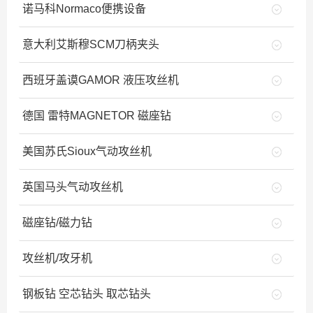
诺马科Normaco便携设备
意大利艾斯穆SCM刀柄夹头
西班牙盖谟GAMOR 液压攻丝机
德国 雷特MAGNETOR 磁座钻
美国苏氏Sioux气动攻丝机
英国马头气动攻丝机
磁座钻/磁力钻
攻丝机/攻牙机
钢板钻 空芯钻头 取芯钻头