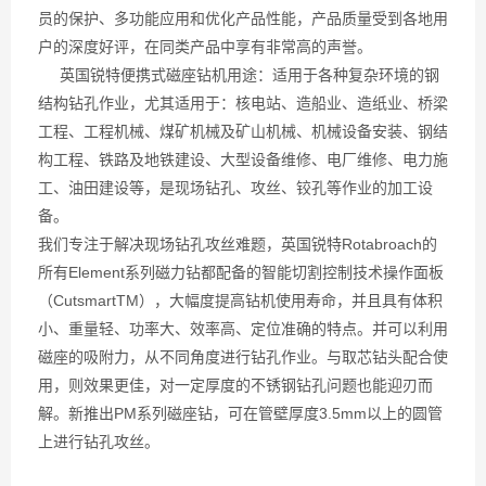
员的保护、多功能应用和优化产品性能，产品质量受到各地用
户的深度好评，在同类产品中享有非常高的声誉。
英国锐特便携式磁座钻机用途：适用于各种复杂环境的钢
结构钻孔作业，尤其适用于：核电站、造船业、造纸业、桥梁
工程、工程机械、煤矿机械及矿山机械、机械设备安装、钢结
构工程、铁路及地铁建设、大型设备维修、电厂维修、电力施
工、油田建设等，是现场钻孔、攻丝、铰孔等作业的加工设
备。
我们专注于解决现场钻孔攻丝难题，英国锐特Rotabroach的
所有Element系列磁力钻都配备的智能切割控制技术操作面板
（CutsmartTM），大幅度提高钻机使用寿命，并且具有体积
小、重量轻、功率大、效率高、定位准确的特点。并可以利用
磁座的吸附力，从不同角度进行钻孔作业。与取芯钻头配合使
用，则效果更佳，对一定厚度的不锈钢钻孔问题也能迎刃而
解。新推出PM系列磁座钻，可在管壁厚度3.5mm以上的圆管
上进行钻孔攻丝。