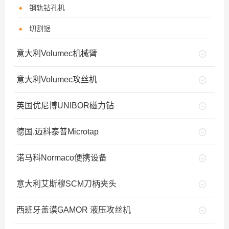
钢轨钻孔机
切割锯
意大利Volumec机械臂
意大利Volumec攻丝机
英国优尼博UNIBOR磁力钻
德国.迈科泰普Microtap
诺马科Normaco便携设备
意大利艾斯穆SCM刀柄夹头
西班牙盖谟GAMOR 液压攻丝机