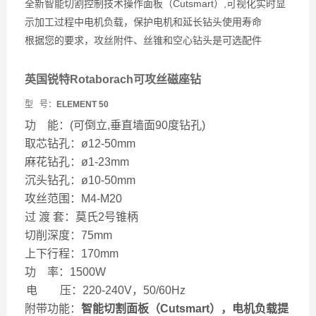
全新智能切割控制技术操作面板（Cutsmart）,可视化实时显
示加工过程中电机负载，保护电机和延长钻头使用寿命
根据您的要求，攻丝附件、丝锥和空心钻头是可选配件
英国锐特Rotaborach可攻丝磁座钻
型
号：
ELEMENT 50
功
能：
(可倒立,垂直墙面90度钻孔)
取芯钻孔：ø12-50mm
麻花钻孔：ø1-23mm
沉头钻孔：ø10-50mm
攻丝范围：
M4-M20
过
渡
套
：
莫氏
2号锥柄
切削深度：75mm
上下行程：170mm
功
率
：1500W
电 压：220-240V，50/60Hz
附带功能：
智能切割面板（
Cutsmart）
，电机负载提