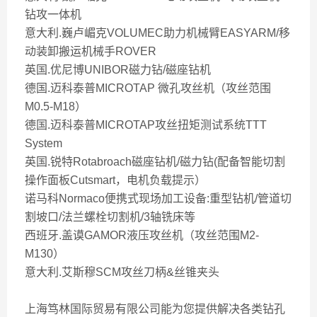
钻攻一体机
意大利.巍卢嵋克VOLUMEC助力机械臂EASYARM/移
动装卸搬运机械手ROVER
英国.优尼博UNIBOR磁力钻/磁座钻机
德国.迈科泰普MICROTAP 微孔攻丝机（攻丝范围
M0.5-M18）
德国.迈科泰普MICROTAP攻丝扭矩测试系统TTT
System
英国.锐特Rotabroach磁座钻机/磁力钻(配备智能切割
操作面板Cutsmart，电机负载提示）
诺马科Normaco便携式现场加工设备:重型钻机/管道切
割坡口/法兰螺栓切割机/3轴铣床等
西班牙.盖谟GAMOR液压攻丝机（攻丝范围M2-
M130）
意大利.艾斯穆SCM攻丝刀柄&丝锥夹头
上海笃林国际贸易有限公司能为您提供解决各类钻孔