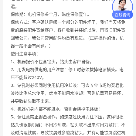
运。
保修期：电机保修叁个月，磁座保修壹年。
保修方式：客户确认是哪一个部分的配件坏了，我们当天将免
费的原装配件寄给客户，客户收到并装好以后，再将旧配件寄
回我公司。我公司常用配件均备有现货。 (正确操作的话，机
器一般不会有问题。）
使用注意事项：
1、机器报价不包含钻头，钻头由客户自备。
2、用发电机供电的用户注意：停工时必须拔掉电源插头。电
压不能超过240V。
3、钻孔时必须同时使用机用冷却液：可去五金市场购买皂化
液按比例兑水使用，优良不能用水冷却！否则机器容易损坏，
并导致钻头取不出来。
4、机器机身内部不能进水，否则会烧掉电路板！
5、请注意禁止野蛮操作，如速度过快用力往下压，这样很损
钻头也很损机器；不用冷却液，钻头取不出来时用力敲打；不
及时清理铁屑，导致铁屑过多缠绕钻头，并有可能铁屑跳进机