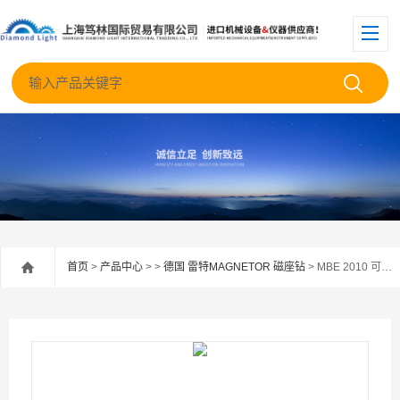
首页
>
产品中心
> >
德国 雷特MAGNETOR 磁座钻
> MBE 2010 可旋转德国雷特磁座钻MBE2010