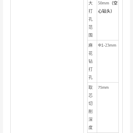
mm
大
50
（空
打
心钻头）
孔
范
围
Φ1-
mm
麻
23
花
钻
打
孔
取
75mm
芯
切
削
深
度