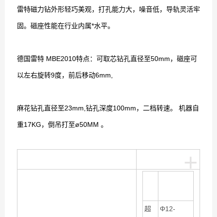
雷特磁力钻外形轻巧美观，打孔能力大，噪音低，导轨灵活牢
固。磁座性能在行业内属*水平。
德国雷特 MBE2010特点：可取芯钻孔直径至50mm，磁座可
以左右旋转9度，前后移动6mm,
麻花钻孔直径至23mm,钻孔深度100mm，二档转速。 机器自
重17KG，倒吊打至ø50MM 。
+
型
MBE
2010
号
Φ12-
超