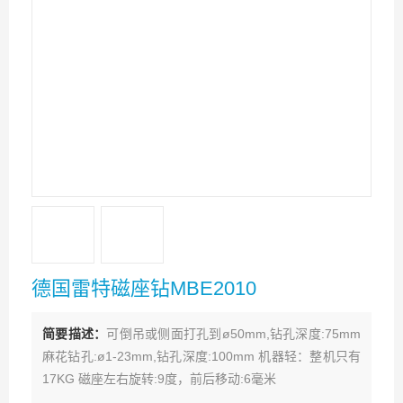
德国雷特磁座钻MBE2010
简要描述：
可倒吊或侧面打孔到ø50mm,钻孔深度:75mm
麻花钻孔:ø1-23mm,钻孔深度:100mm 机器轻：整机只有
17KG 磁座左右旋转:9度，前后移动:6毫米