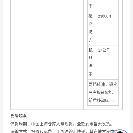
率
磁
21800N
座
吸
力
机
公斤
17
器
净
重
两档转速，磁座
左右旋转
9
度，
前后移动
6mm
售后服务：
供货周期：中国上海仓库大量现货，全款到账当天发货。
运输方式：报价包运费，江浙沪皖走快递，其它地方发中铁快