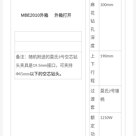
麻
100mm
花
MBE2010外箱 外箱打开
钻
孔
随机配件
深
度
上
190mm
备注：随机附送的莫氏
空芯钻
3号
下
头夹具是
接口，可夹持
19.5mm
行
Φ65mm
以下的空芯钻头。
程
过
莫氏
号锥
2
渡
柄
套
额
1210W
定
功